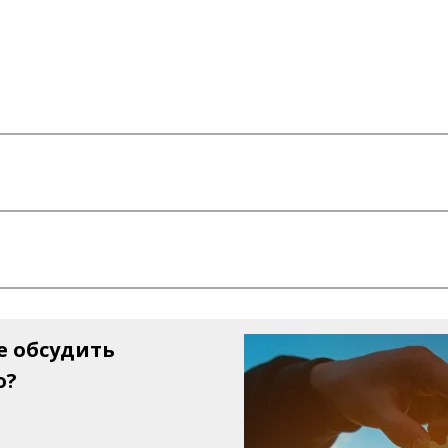
е обсудить
о?