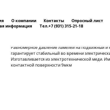
ия
О компании
Контакты
Опросный лист
ая информация
Тел.+7 (931) 315-21-18
Контакт ламельный LYA127
Контакт втычной ламельный является частью кон
Равномерное давление ламелей на подвижный и
гарантирует стабильный во времени электрически
Изготавливается из электротехнической меди. И
контактной поверхности 9мкм